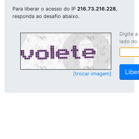
Para liberar o acesso
do IP
216.73.216.228
,
responda ao desafio abaixo.
Digite 
lado no
[trocar imagem]