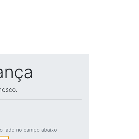
ança
nosco.
ao lado no campo abaixo