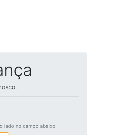
ança
nosco.
ao lado no campo abaixo