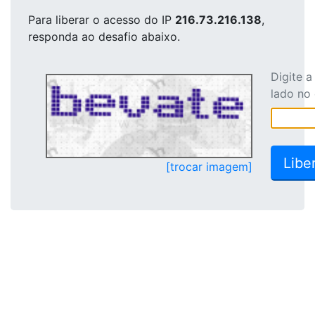
Para liberar o acesso
do IP
216.73.216.138
,
responda ao desafio abaixo.
Digite 
lado no
[trocar imagem]