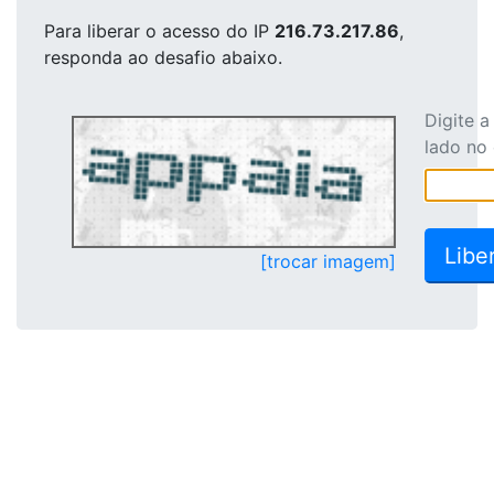
Para liberar o acesso
do IP
216.73.217.86
,
responda ao desafio abaixo.
Digite 
lado no
[trocar imagem]