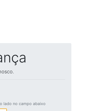
ança
nosco.
ao lado no campo abaixo