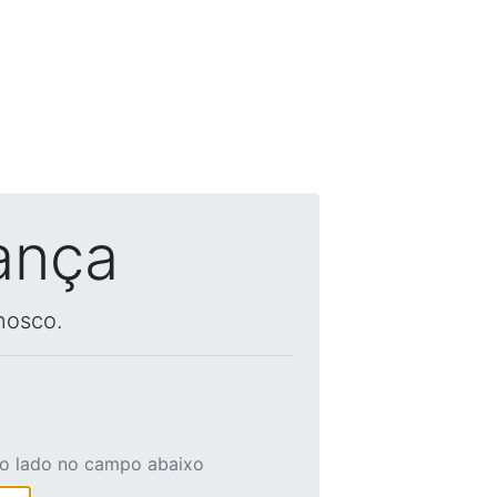
ança
nosco.
ao lado no campo abaixo