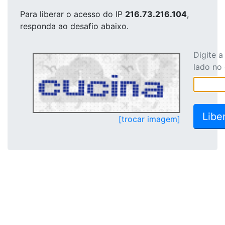
Para liberar o acesso
do IP
216.73.216.104
,
responda ao desafio abaixo.
Digite 
lado no
[trocar imagem]