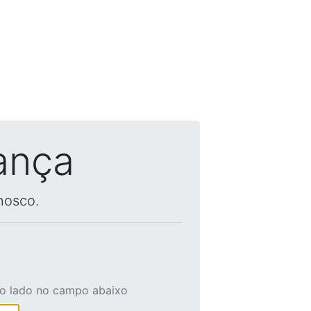
ança
nosco.
ao lado no campo abaixo