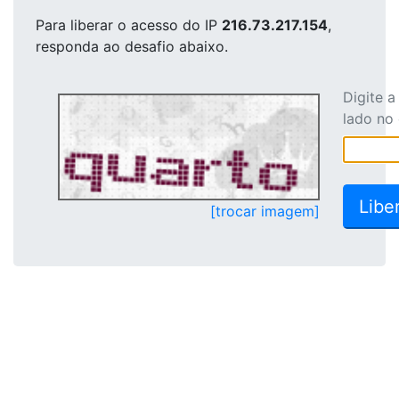
Para liberar o acesso
do IP
216.73.217.154
,
responda ao desafio abaixo.
Digite 
lado no
[trocar imagem]