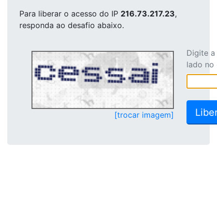
Para liberar o acesso
do IP
216.73.217.23
,
responda ao desafio abaixo.
Digite 
lado no
[trocar imagem]