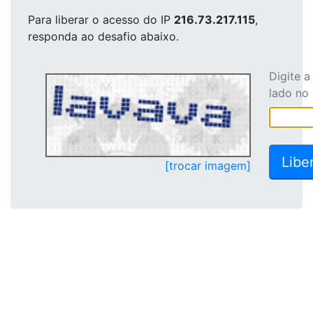
Para liberar o acesso
do IP
216.73.217.115
,
responda ao desafio abaixo.
Digite 
lado no
[trocar imagem]