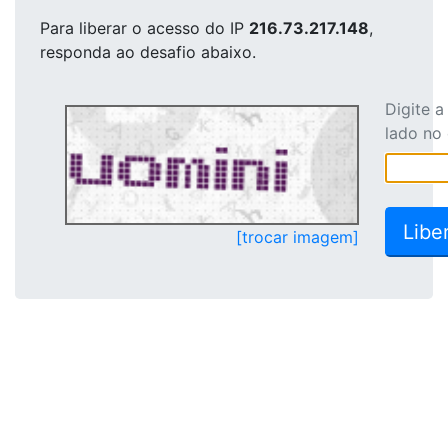
Para liberar o acesso
do IP
216.73.217.148
,
responda ao desafio abaixo.
Digite 
lado no
[trocar imagem]