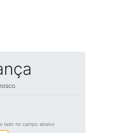
ança
nosco.
ao lado no campo abaixo