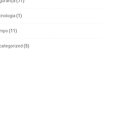
gurança
(71)
cnologia
(1)
mpo
(11)
categorized
(5)
GERAL
COMPORTAMENTO
m 100% de aprovação e
Amor exigente -8º
ta de...
Princípio
6 de agosto de 2026
5 de agosto de 2026