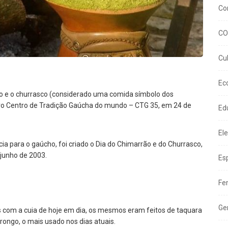
Co
CO
Cu
Ec
rão e o churrasco (considerado uma comida símbolo dos
o Centro de Tradição Gaúcha do mundo – CTG 35, em 24 de
Ed
El
 para o gaúcho, foi criado o Dia do Chimarrão e do Churrasco,
e junho de 2003.
Es
Fe
Ge
s com a cuia de hoje em dia, os mesmos eram feitos de taquara
ongo, o mais usado nos dias atuais.