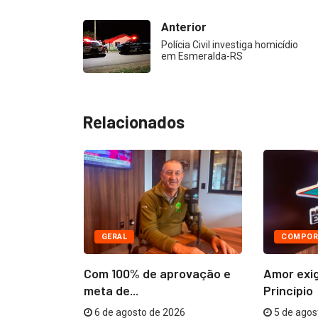
Anterior
Polícia Civil investiga homicídio
em Esmeralda-RS
Relacionados
GERAL
COMPOR
âmara
Com 100% de aprovação e
Amor exi
R$...
meta de...
Princípio
26
6 de agosto de 2026
5 de agos