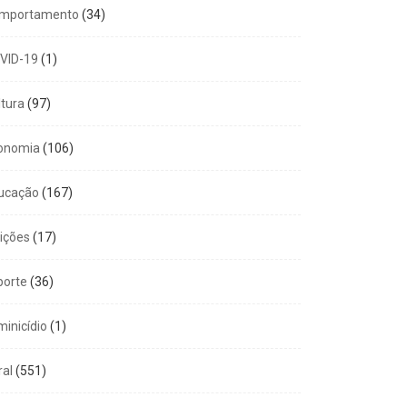
mportamento
(34)
VID-19
(1)
ltura
(97)
onomia
(106)
ucação
(167)
eições
(17)
porte
(36)
minicídio
(1)
ral
(551)