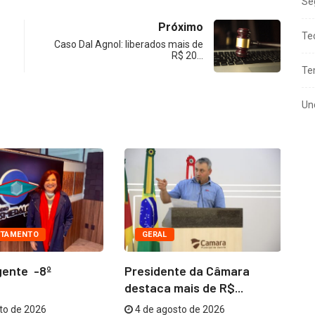
Se
Próximo
Te
Caso Dal Agnol: liberados mais de
R$ 20…
Te
Un
TAMENTO
GERAL
gente -8º
Presidente da Câmara
Co
destaca mais de R$...
me
to de 2026
4 de agosto de 2026