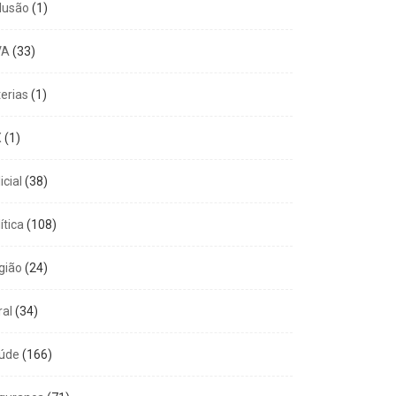
clusão
(1)
VA
(33)
terias
(1)
X
(1)
icial
(38)
ítica
(108)
gião
(24)
ral
(34)
úde
(166)