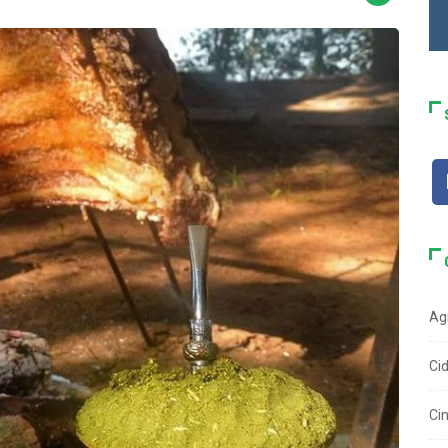
Ag
Ci
Ci