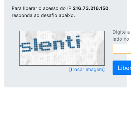
Para liberar o acesso
do IP
216.73.216.150
,
responda ao desafio abaixo.
Digite 
lado no
[trocar imagem]