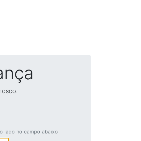
ança
nosco.
ao lado no campo abaixo