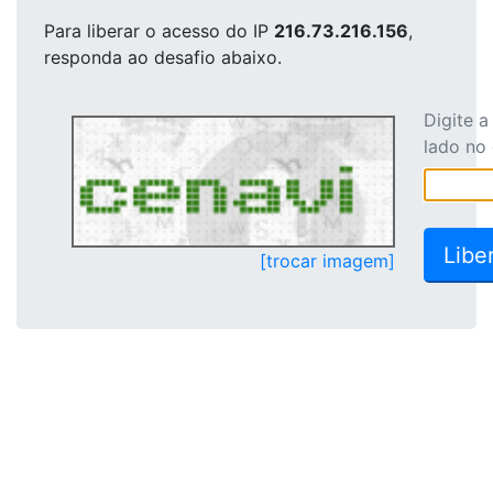
Para liberar o acesso
do IP
216.73.216.156
,
responda ao desafio abaixo.
Digite 
lado no
[trocar imagem]