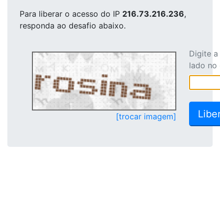
Para liberar o acesso
do IP
216.73.216.236
,
responda ao desafio abaixo.
Digite 
lado no
[trocar imagem]