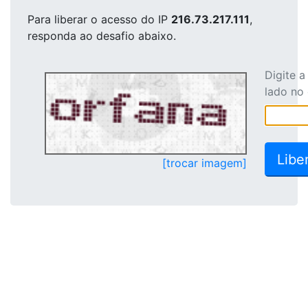
Para liberar o acesso
do IP
216.73.217.111
,
responda ao desafio abaixo.
Digite 
lado no
[trocar imagem]