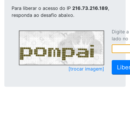
Para liberar o acesso
do IP
216.73.216.189
,
responda ao desafio abaixo.
Digite 
lado no
[trocar imagem]