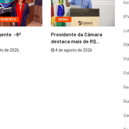
In
IP
TAMENTO
GERAL
Lo
gente -8º
Presidente da Câmara
Co
destaca mais de R$...
me
PI
to de 2026
4 de agosto de 2026
Pol
Pol
Re
Ru
Sa