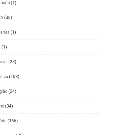
clusão
(1)
VA
(33)
GERAL
COMPORTAMENTO
terias
(1)
m 100% de aprovação e
Amor exigente -8º
ta de...
Princípio
X
(1)
6 de agosto de 2026
5 de agosto de 2026
icial
(38)
ítica
(108)
gião
(24)
ral
(34)
úde
(166)