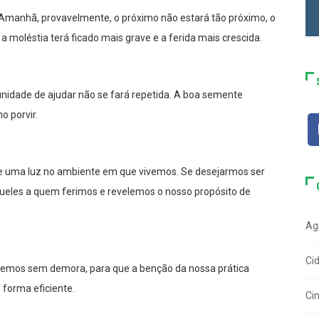
Amanhã, provavelmente, o próximo não estará tão próximo, o
a moléstia terá ficado mais grave e a ferida mais crescida.
unidade de ajudar não se fará repetida. A boa semente
o porvir.
re uma luz no ambiente em que vivemos. Se desejarmos ser
ueles a quem ferimos e revelemos o nosso propósito de
Ag
Ci
demos sem demora, para que a benção da nossa prática
 forma eficiente.
Ci