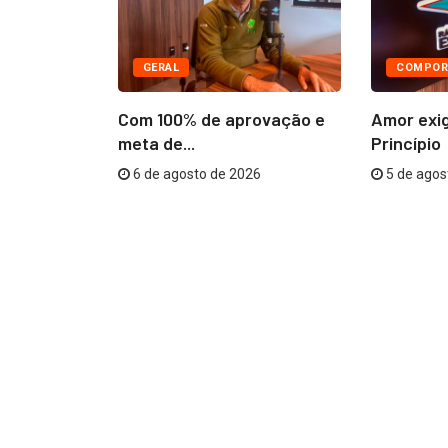
GERAL
COMPOR
âmara
Com 100% de aprovação e
Amor exi
R$...
meta de...
Princípio
26
6 de agosto de 2026
5 de agos