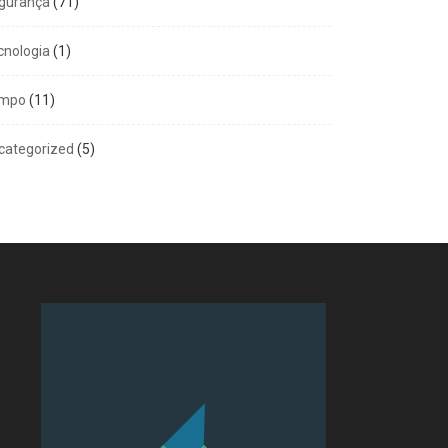
gurança
(71)
cnologia
(1)
mpo
(11)
categorized
(5)