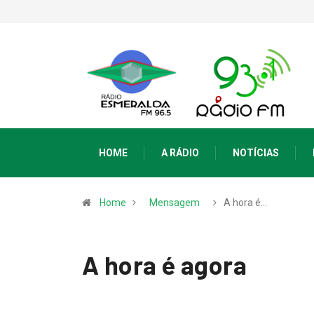
HOME
A RÁDIO
NOTÍCIAS
Home
Mensagem
A hora é…
A hora é agora