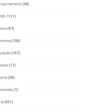
mportamento
(34)
VID-19
(1)
ltura
(97)
onomia
(106)
ucação
(167)
eições
(17)
porte
(36)
minicídio
(1)
ral
(551)