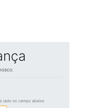
ança
nosco.
ao lado no campo abaixo