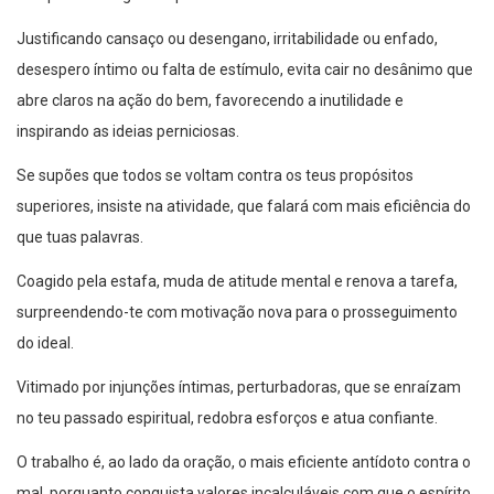
Justificando cansaço ou desengano, irritabilidade ou enfado,
desespero íntimo ou falta de estímulo, evita cair no desânimo que
abre claros na ação do bem, favorecendo a inutilidade e
inspirando as ideias perniciosas.
Se supões que todos se voltam contra os teus propósitos
superiores, insiste na atividade, que falará com mais eficiência do
que tuas palavras.
Coagido pela estafa, muda de atitude mental e renova a tarefa,
surpreendendo-te com motivação nova para o prosseguimento
do ideal.
Vitimado por injunções íntimas, perturbadoras, que se enraízam
no teu passado espiritual, redobra esforços e atua confiante.
O trabalho é, ao lado da oração, o mais eficiente antídoto contra o
mal, porquanto conquista valores incalculáveis com que o espírito