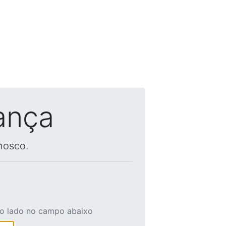
ança
nosco.
ao lado no campo abaixo