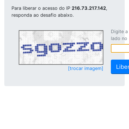
Para liberar o acesso
do IP
216.73.217.142
,
responda ao desafio abaixo.
Digite 
lado no
[trocar imagem]