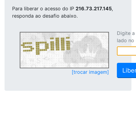
Para liberar o acesso
do IP
216.73.217.145
,
responda ao desafio abaixo.
Digite 
lado no
[trocar imagem]