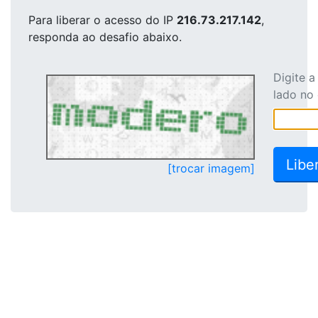
Para liberar o acesso
do IP
216.73.217.142
,
responda ao desafio abaixo.
Digite 
lado no
[trocar imagem]