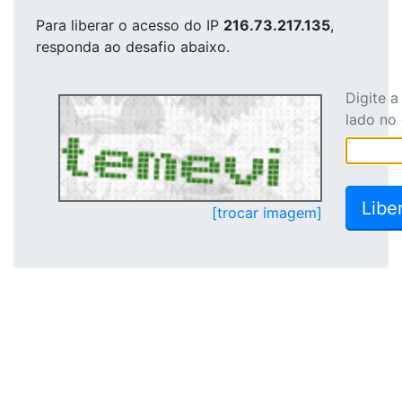
Para liberar o acesso
do IP
216.73.217.135
,
responda ao desafio abaixo.
Digite 
lado no
[trocar imagem]