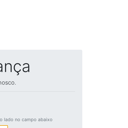
ança
nosco.
ao lado no campo abaixo