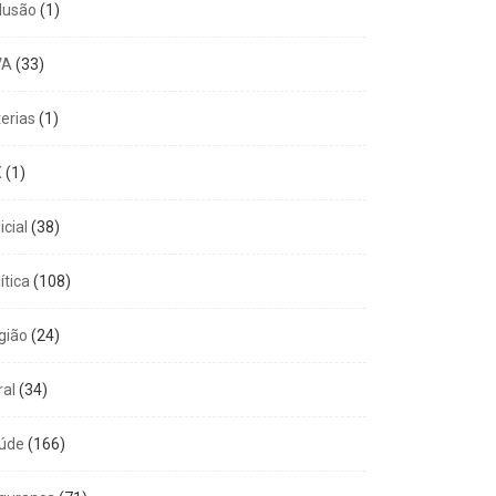
clusão
(1)
VA
(33)
terias
(1)
X
(1)
icial
(38)
ítica
(108)
gião
(24)
ral
(34)
úde
(166)