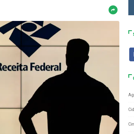
Ag
Ci
Ci