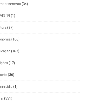
mportamento
(34)
VID-19
(1)
ltura
(97)
onomia
(106)
ucação
(167)
eições
(17)
porte
(36)
minicídio
(1)
ral
(551)