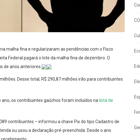
Co
CO
Cu
na malha fina e regularizaram as pendências com o Fisco
Ec
eita Federal pagará o lote da malha fina de dezembro. O
Ed
 de anos anteriores.
ilhões. Desse total, R$ 290,87 milhões irão para contribuintes
El
Es
 ano, os contribuintes gaúchos foram incluídos na
lista de
Fe
4.089 contribuintes – informou a chave Pix do tipo Cadastro de
Ge
Renda ou usou a declaração pré-preenchida. Desde o ano
o recebimento.