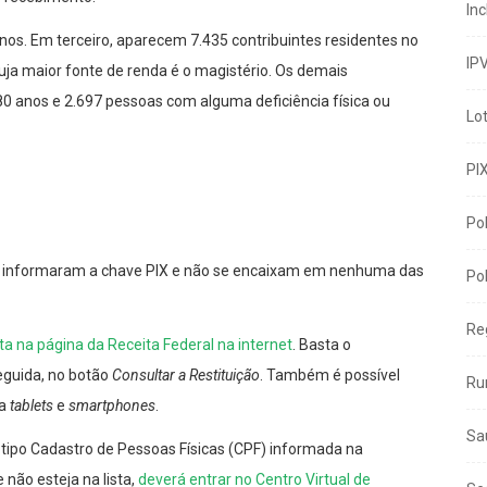
In
nos. Em terceiro, aparecem 7.435 contribuintes residentes no
IP
uja maior fonte de renda é o magistério. Os demais
 80 anos e 2.697 pessoas com alguma deficiência física ou
Lo
PI
Pol
não informaram a chave PIX e não se encaixam em nenhuma das
Pol
Re
ta na página da Receita Federal na internet
. Basta o
eguida, no botão
Consultar a Restituição
. Também é possível
Ru
ra
tablets
e
smartphones
.
Sa
 tipo Cadastro de Pessoas Físicas (CPF) informada na
não esteja na lista,
deverá entrar no Centro Virtual de