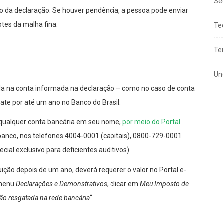
Se
rato da declaração. Se houver pendência, a pessoa pode enviar
otes da malha fina.
Te
Te
Un
tada na conta informada na declaração – como no caso de conta
gate por até um ano no Banco do Brasil.
 qualquer conta bancária em seu nome,
por meio do Portal
banco, nos telefones 4004-0001 (capitais), 0800-729-0001
ial exclusivo para deficientes auditivos).
uição depois de um ano, deverá requerer o valor no Portal e-
 menu
Declarações e Demonstrativos
, clicar em
Meu Imposto de
 não resgatada na rede bancária
“.