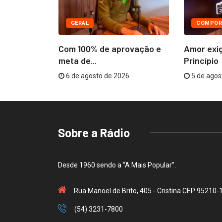
GERAL
COMPOR
âmara
Com 100% de aprovação e
Amor exi
R$...
meta de...
Princípio
26
6 de agosto de 2026
5 de agos
Sobre a Rádio
Desde 1960 sendo a “A Mais Popular”.
Rua Manoel de Brito, 405 - Cristina CEP 95210-
(54) 3231-7800