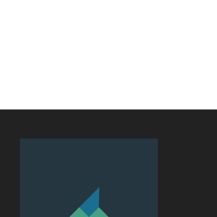
GERAL
COMPORTAMENTO
m 100% de aprovação e
Amor exigente -8º
ta de...
Princípio
6 de agosto de 2026
5 de agosto de 2026