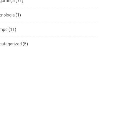
gurança
(71)
cnologia
(1)
mpo
(11)
categorized
(5)