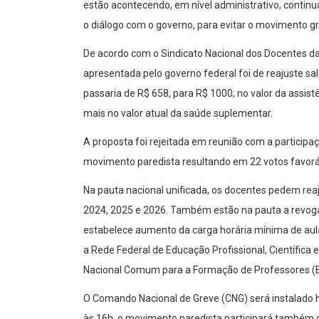
estão acontecendo, em nível administrativo, continu
o diálogo com o governo, para evitar o movimento gr
De acordo com o Sindicato Nacional dos Docentes das
apresentada pelo governo federal foi de reajuste sa
passaria de R$ 658, para R$ 1000; no valor da assist
mais no valor atual da saúde suplementar.
A proposta foi rejeitada em reunião com a participa
movimento paredista resultando em 22 votos favoráv
Na pauta nacional unificada, os docentes pedem rea
2024, 2025 e 2026. Também estão na pauta a revoga
estabelece aumento da carga horária mínima de aula
a Rede Federal de Educação Profissional, Científica
Nacional Comum para a Formação de Professores 
O Comando Nacional de Greve (CNG) será instalado ho
às 16h, o movimento paredista participará também 