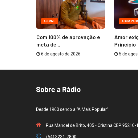
GERAL
COMPOR
âmara
Com 100% de aprovação e
Amor exi
R$...
meta de...
Princípio
26
6 de agosto de 2026
5 de agos
Sobre a Rádio
Desde 1960 sendo a “A Mais Popular”.
Rua Manoel de Brito, 405 - Cristina CEP 95210-
(54) 3231-7800