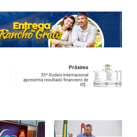
ou
para
baixo
para
aumentar
ou
diminuir
o
volume.
Próximo
35º Rodeio Internacional
apresenta resultado financeiro de
R$…