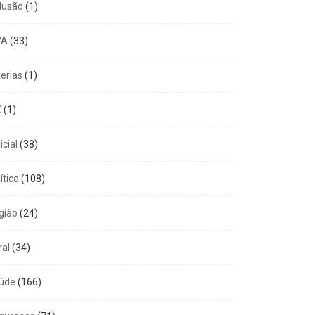
clusão
(1)
VA
(33)
terias
(1)
X
(1)
icial
(38)
ítica
(108)
gião
(24)
ral
(34)
úde
(166)