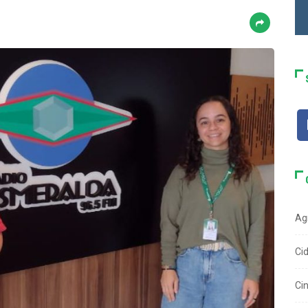
Ag
Ci
Ci