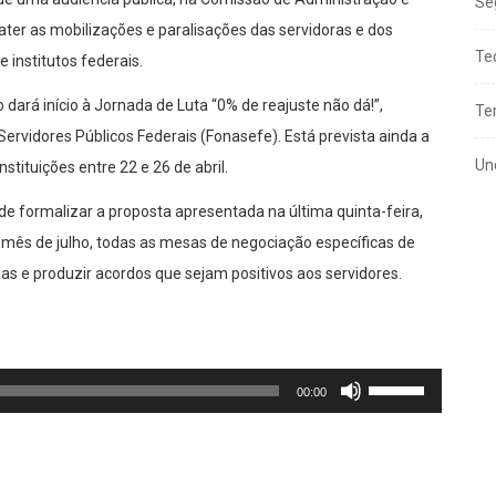
Se
ter as mobilizações e paralisações das servidoras e dos
Te
 institutos federais.
o dará início à Jornada de Luta “0% de reajuste não dá!”,
Te
rvidores Públicos Federais (Fonasefe). Está prevista ainda a
Un
tituições entre 22 e 26 de abril.
de formalizar a proposta apresentada na última quinta-feira,
mês de julho, todas as mesas de negociação específicas de
as e produzir acordos que sejam positivos aos servidores.
Use
00:00
as
setas
para
cima