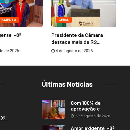
TAMENTO
GERAL
gente -8º
Presidente da Câmara
Co
destaca mais de R$...
me
to de 2026
4 de agosto de 2026
Últimas Notícias
Com 100% de
aprovação e
6 de agosto de 2026
109
Amor exigente -8º