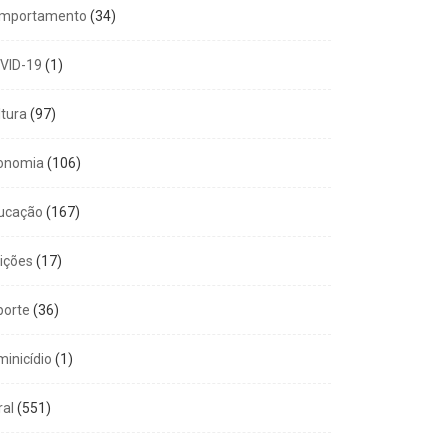
mportamento
(34)
VID-19
(1)
ltura
(97)
onomia
(106)
ucação
(167)
eições
(17)
porte
(36)
minicídio
(1)
ral
(551)