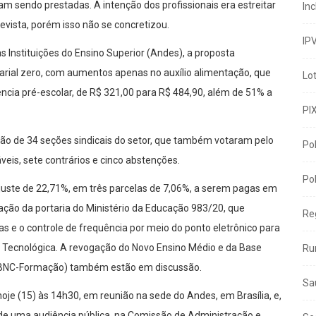
am sendo prestadas. A intenção dos profissionais era estreitar
In
evista, porém isso não se concretizou.
IP
 Instituições do Ensino Superior (Andes), a proposta
larial zero, com aumentos apenas no auxílio alimentação, que
Lo
ência pré-escolar, de R$ 321,00 para R$ 484,90, além de 51% a
PI
ção de 34 seções sindicais do setor, que também votaram pelo
Pol
eis, sete contrários e cinco abstenções.
Pol
juste de 22,71%, em três parcelas de 7,06%, a serem pagas em
ção da portaria do Ministério da Educação 983/20, que
Re
s e o controle de frequência por meio do ponto eletrônico para
 e Tecnológica. A revogação do Novo Ensino Médio e da Base
Ru
(BNC-Formação) também estão em discussão.
Sa
je (15) às 14h30, em reunião na sede do Andes, em Brasília, e,
de uma audiência pública, na Comissão de Administração e