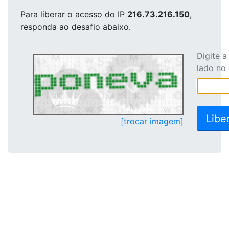
Para liberar o acesso
do IP
216.73.216.150
,
responda ao desafio abaixo.
Digite 
lado no
[trocar imagem]