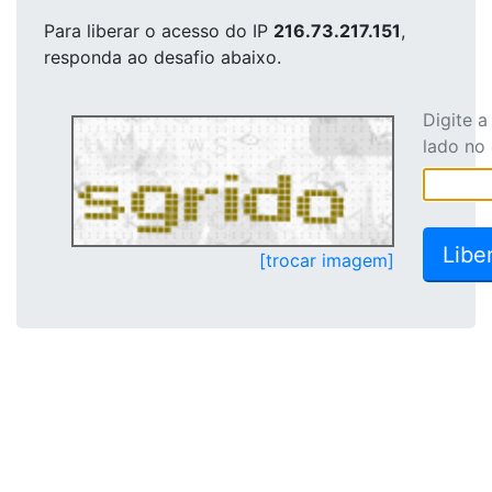
Para liberar o acesso
do IP
216.73.217.151
,
responda ao desafio abaixo.
Digite 
lado no
[trocar imagem]