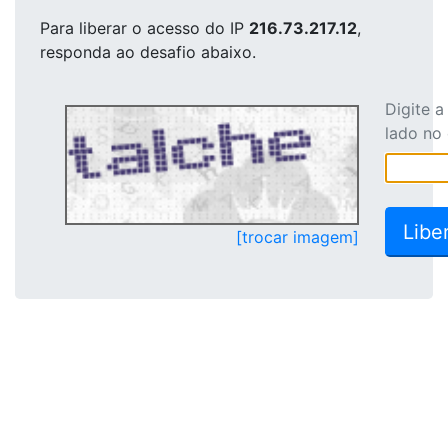
Para liberar o acesso
do IP
216.73.217.12
,
responda ao desafio abaixo.
Digite 
lado no
[trocar imagem]