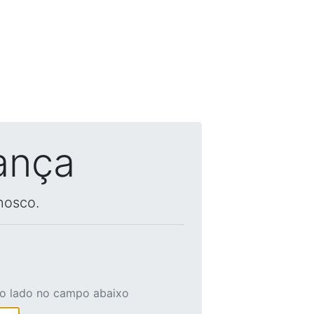
ança
nosco.
ao lado no campo abaixo