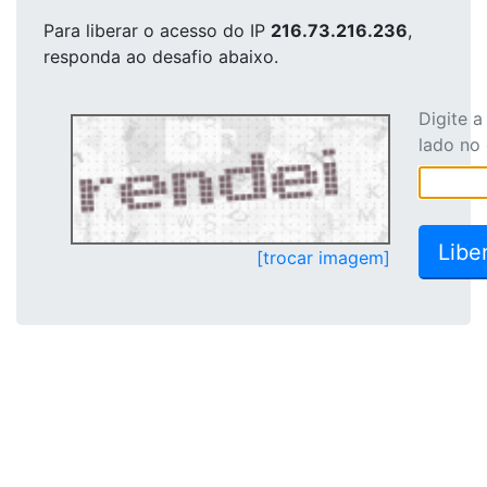
Para liberar o acesso
do IP
216.73.216.236
,
responda ao desafio abaixo.
Digite 
lado no
[trocar imagem]