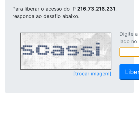
Para liberar o acesso
do IP
216.73.216.231
,
responda ao desafio abaixo.
Digite 
lado no
[trocar imagem]