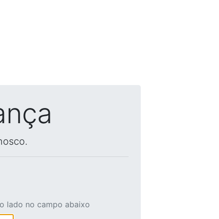
ança
nosco.
ao lado no campo abaixo