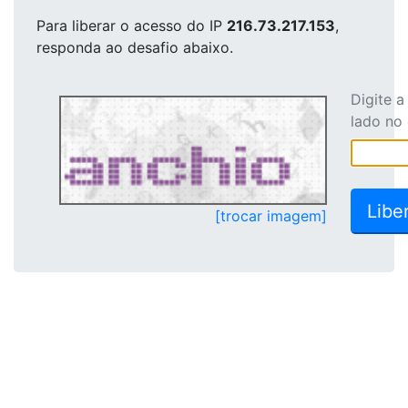
Para liberar o acesso
do IP
216.73.217.153
,
responda ao desafio abaixo.
Digite 
lado no
[trocar imagem]