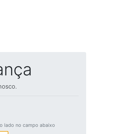
ança
nosco.
ao lado no campo abaixo