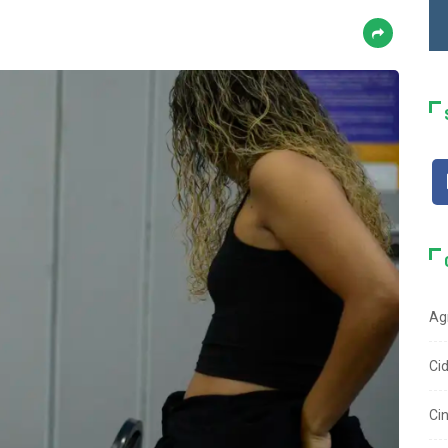
Ag
Ci
Ci