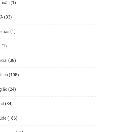
clusão
(1)
VA
(33)
terias
(1)
X
(1)
icial
(38)
ítica
(108)
gião
(24)
ral
(34)
úde
(166)