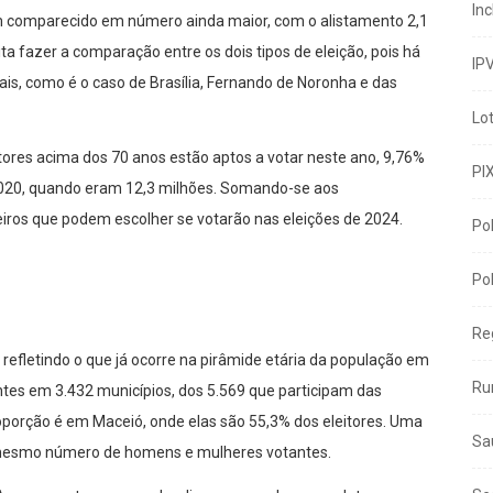
In
am comparecido em número ainda maior, com o alistamento 2,1
ta fazer a comparação entre os dois tipos de eleição, pois há
IP
ais, como é o caso de Brasília, Fernando de Noronha e das
Lo
itores acima dos 70 anos estão aptos a votar neste ano, 9,76%
PI
2020, quando eram 12,3 milhões. Somando-se aos
ileiros que podem escolher se votarão nas eleições de 2024.
Pol
Pol
Re
 refletindo o que já ocorre na pirâmide etária da população em
Ru
ntes em 3.432 municípios, dos 5.569 que participam das
roporção é em Maceió, onde elas são 55,3% dos eleitores. Uma
Sa
 mesmo número de homens e mulheres votantes.