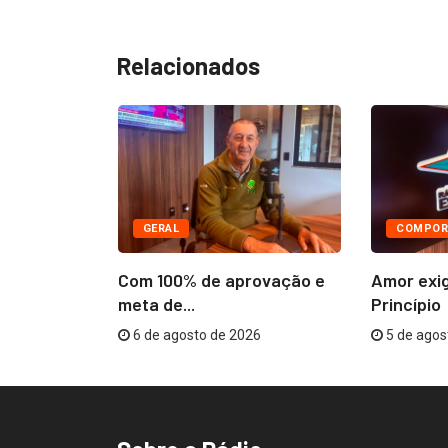
Relacionados
GERAL
COMPOR
âmara
Com 100% de aprovação e
Amor exi
R$...
meta de...
Princípio
26
6 de agosto de 2026
5 de agos