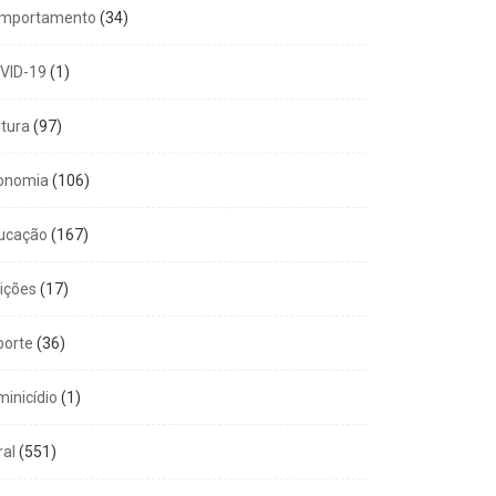
mportamento
(34)
VID-19
(1)
ltura
(97)
onomia
(106)
ucação
(167)
eições
(17)
porte
(36)
minicídio
(1)
ral
(551)