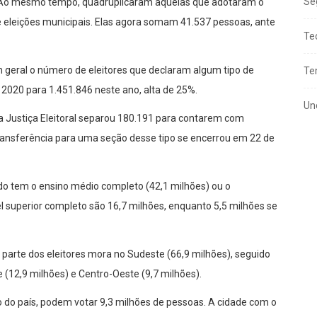
Se
. Ao mesmo tempo, quadruplicaram aquelas que adotaram o
re eleições municipais. Elas agora somam 41.537 pessoas, ante
Te
geral o número de eleitores que declaram algum tipo de
Te
 2020 para 1.451.846 neste ano, alta de 25%.
Un
 a Justiça Eleitoral separou 180.191 para contarem com
 transferência para uma seção desse tipo se encerrou em 22 de
ado tem o ensino médio completo (42,1 milhões) ou o
 superior completo são 16,7 milhões, enquanto 5,5 milhões se
 parte dos eleitores mora no Sudeste (66,9 milhões), seguido
e (12,9 milhões) e Centro-Oeste (9,7 milhões).
 do país, podem votar 9,3 milhões de pessoas. A cidade com o