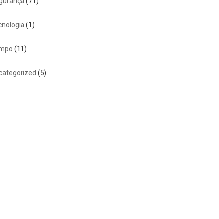
gurança
(71)
cnologia
(1)
mpo
(11)
categorized
(5)