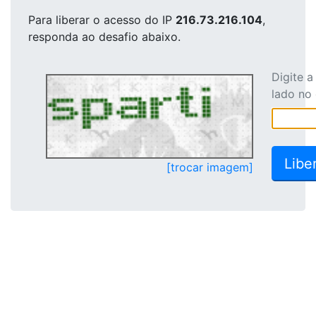
Para liberar o acesso
do IP
216.73.216.104
,
responda ao desafio abaixo.
Digite 
lado no
[trocar imagem]