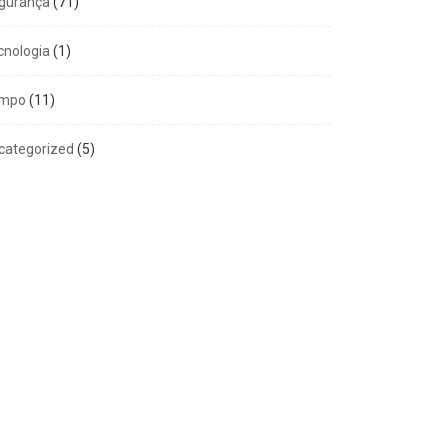
gurança
(71)
cnologia
(1)
mpo
(11)
categorized
(5)