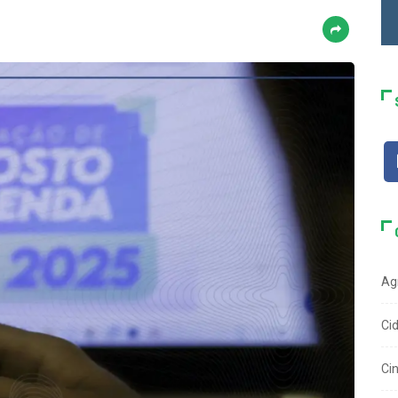
Ag
Ci
Ci