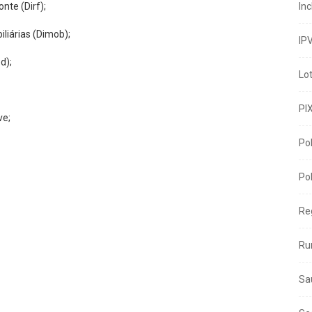
nte (Dirf);
In
liárias (Dimob);
IP
d);
Lo
PI
ve;
Pol
Pol
Re
Ru
Sa