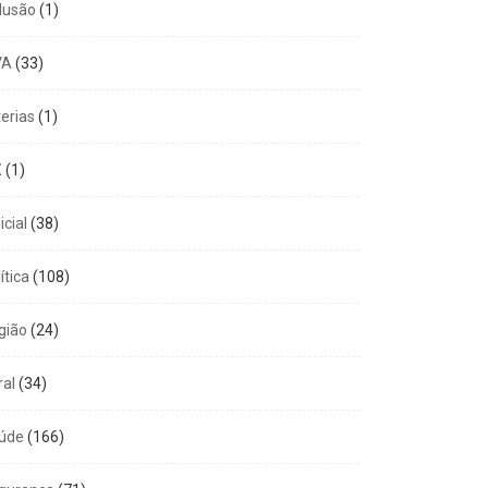
clusão
(1)
VA
(33)
terias
(1)
X
(1)
icial
(38)
ítica
(108)
gião
(24)
ral
(34)
úde
(166)