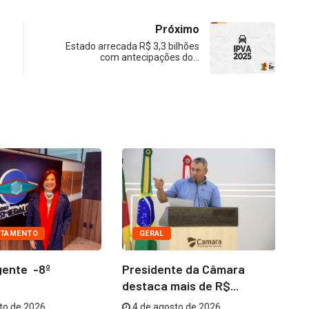
Próximo
Estado arrecada R$ 3,3 bilhões
com antecipações do…
TAMENTO
GERAL
gente -8º
Presidente da Câmara
Co
destaca mais de R$...
me
to de 2026
4 de agosto de 2026