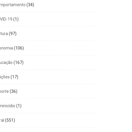
mportamento
(34)
VID-19
(1)
ltura
(97)
onomia
(106)
ucação
(167)
eições
(17)
porte
(36)
minicídio
(1)
ral
(551)