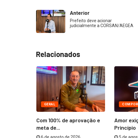
Anterior
Prefeito deve acionar
judicialmente a CORSAN/AEGEA
Relacionados
GERAL
COMPOR
âmara
Com 100% de aprovação e
Amor exi
R$...
meta de...
Princípio
26
6 de agosto de 2026
5 de agos