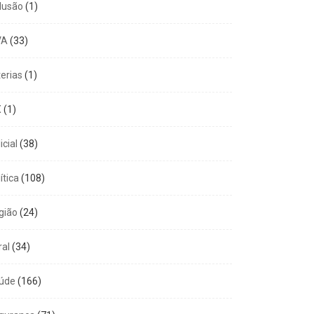
clusão
(1)
VA
(33)
terias
(1)
X
(1)
icial
(38)
ítica
(108)
gião
(24)
ral
(34)
úde
(166)