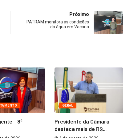
ou
diminuir
Próximo
o
PATRAM monitora as condições
volume.
da água em Vacaria
TAMENTO
GERAL
gente -8º
Presidente da Câmara
Co
destaca mais de R$...
me