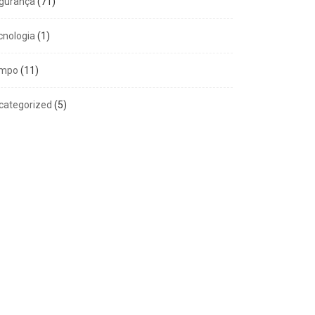
gurança
(71)
cnologia
(1)
mpo
(11)
categorized
(5)