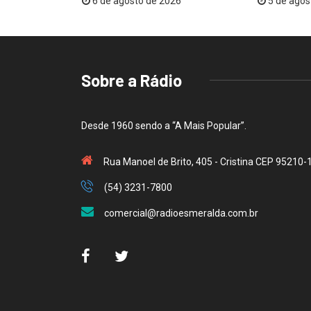
26
6 de agosto de 2026
5 de agos
Sobre a Rádio
Desde 1960 sendo a “A Mais Popular”.
Rua Manoel de Brito, 405 - Cristina CEP 95210-
(54) 3231-7800
comercial@radioesmeralda.com.br