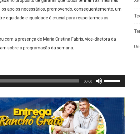
erçada no propósito de garantir que todos tenham as mesmas
Se
 e os apoios necessários, promovendo, consequentemente, um
Te
tre equidad
e
e igualdade é crucial para respeitarmos as
Te
 com a presença de Maria Cristina Fabris, vice-diretora da
Un
laram sobre a programação da semana.
Use
00:00
as
setas
para
cima
ou
para
baixo
para
aumentar