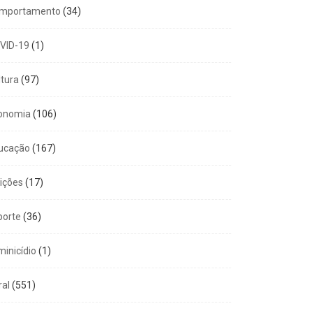
mportamento
(34)
VID-19
(1)
ltura
(97)
onomia
(106)
ucação
(167)
eições
(17)
porte
(36)
minicídio
(1)
ral
(551)