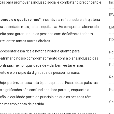
licas para promover a inclusão social e combater o preconceito e
In
IP
 somos e o que fazemos”
, incentiva a refletir sobre a trajetória
a sociedade mais justa e equitativa. As conquistas alcançadas
Lo
feito para garantir que as pessoas com deficiência tenham
PI
te, entre tantos outros direitos.
resentar essa rica e notória história quanto para
Pol
reafirmar o nosso comprometimento com a plena inclusão das
Pol
ontínua, melhor qualidade de vida, bem-estar e mais
eito e o princípio da dignidade da pessoa humana.
Re
oje, porém, a nossa luta é por equidade. Essas duas palavras
Ru
 significados são confundidos. Isso porque, enquanto a
ção, a equidade parte do princípio de que as pessoas têm
Sa
do mesmo ponto de partida.