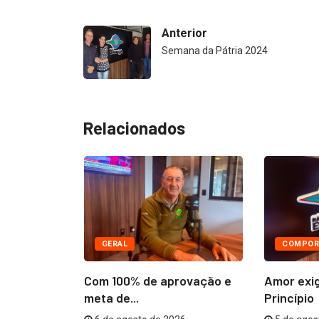
Anterior
Semana da Pátria 2024
Relacionados
GERAL
COMPOR
âmara
Com 100% de aprovação e
Amor exi
R$...
meta de...
Princípio