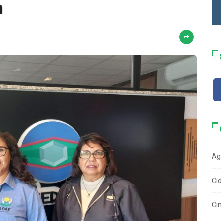
a
Ag
Ci
Ci