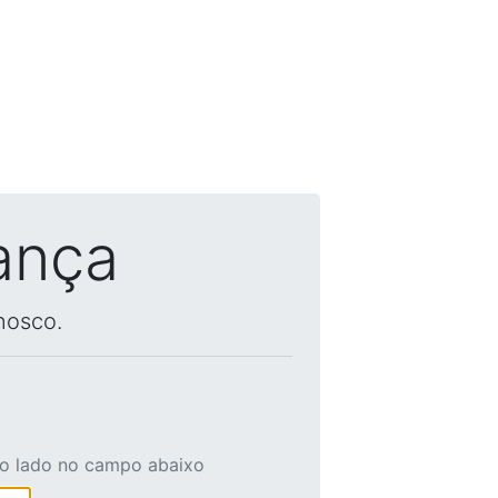
ança
nosco.
ao lado no campo abaixo