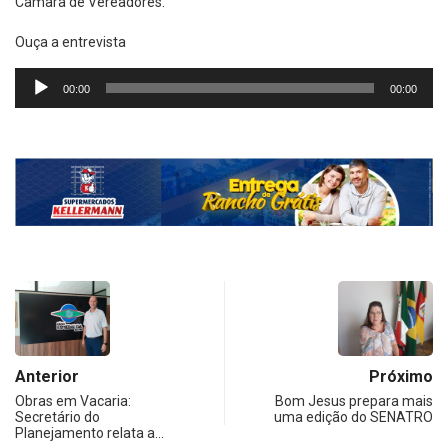
Câmara de Vereadores.
Ouça a entrevista
Tocador
00:00
00:00
de
áudio
Anterior
Próximo
Obras em Vacaria:
Bom Jesus prepara mais
Secretário do
uma edição do SENATRO
Planejamento relata a…