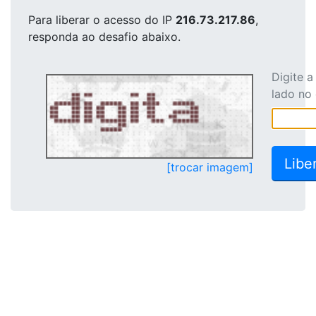
Para liberar o acesso
do IP
216.73.217.86
,
responda ao desafio abaixo.
Digite 
lado no
[trocar imagem]