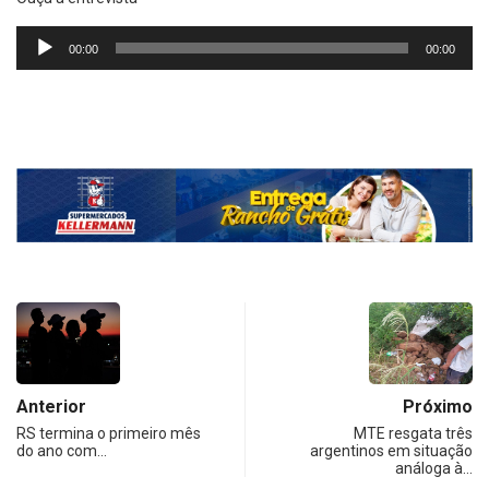
Tocador
00:00
00:00
de
áudio
Anterior
Próximo
RS termina o primeiro mês
MTE resgata três
do ano com…
argentinos em situação
análoga à…