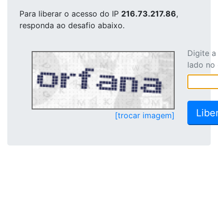
Para liberar o acesso
do IP
216.73.217.86
,
responda ao desafio abaixo.
Digite 
lado no
[trocar imagem]